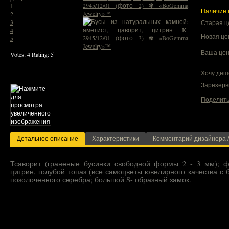
1
Наличие 
2
3
Старая ц
4
Новая це
5
Ваша цен
Votes:
4
Rating:
5
Хочу деш
Зарезерв
Поделить
Детальное описание
Характеристики
Комментарий дизайнера /
Тсаворит (граненые бусинки свободной формы 2 - 3 мм); ф
цитрин, голубой топаз (все самоцветы ювелирного качества с 
позолоченного серебра; большой S- образный замок.