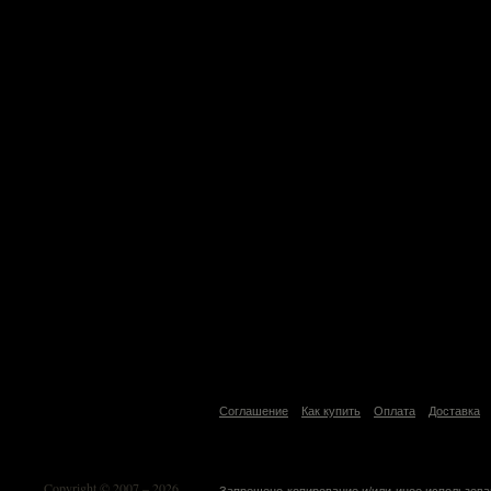
Соглашение
Как купить
Оплата
Доставка
Copyright © 2007 – 2026
Запрещено копирование и/или иное использова