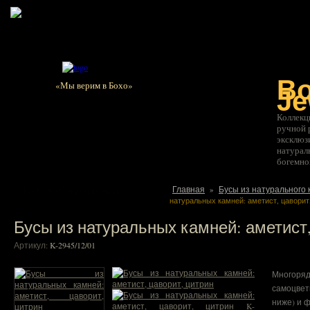
О магазине
Соглашение
Как купить
Оплата
Достав
B
«Мы верим в Бохо»
Je
Коллекц
ручной 
эксклюз
натурал
богемно
Каталог украшений
Главная
Бусы из натурального 
»
натуральных камней: аметист, цаворит
Бусы из натуральных камней: аметист,
Артикул:
K-2945/12/01
Многор
самоцвет
ниже) и 