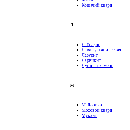
Кошачий кварц
Л
Лабрадор
Лава вулканическая
Лазурит
Ларвикит
Лунный камень
М
Майорика
Моховой кварц
Мукаит