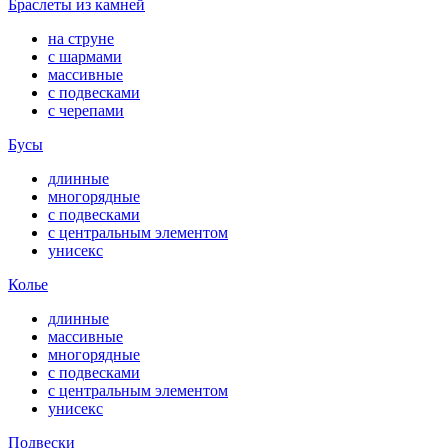
Браслеты из камней
на струне
с шармами
массивные
с подвесками
с черепами
Бусы
длинные
многорядные
с подвесками
с центральным элементом
унисекс
Колье
длинные
массивные
многорядные
с подвесками
с центральным элементом
унисекс
Подвески