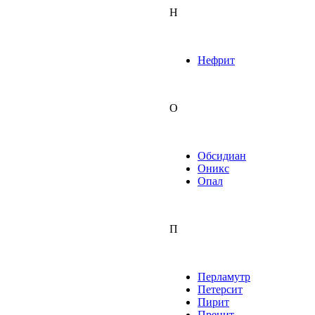
Н
Нефрит
О
Обсидиан
Оникс
Опал
П
Перламутр
Петерсит
Пирит
Пренит