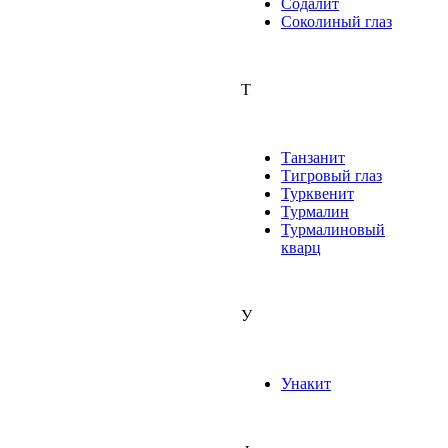
Содалит
Соколиный глаз
Т
Танзанит
Тигровый глаз
Турквенит
Турмалин
Турмалиновый
кварц
У
Унакит