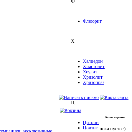
Ф
Флюорит
Х
Халцедон
Хиастолит
Хоулит
Хризолит
Хризопраз
Ц
Ваша корзина
Цитрин
Цоизит
пока пусто :)
гемианцев: эксклюзивные