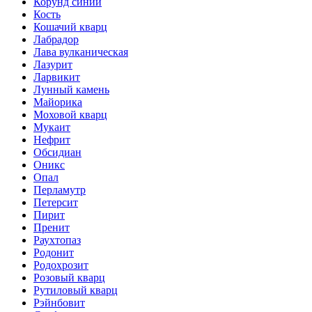
Корунд синий
Кость
Кошачий кварц
Лабрадор
Лава вулканическая
Лазурит
Ларвикит
Лунный камень
Майорика
Моховой кварц
Мукаит
Нефрит
Обсидиан
Оникс
Опал
Перламутр
Петерсит
Пирит
Пренит
Раухтопаз
Родонит
Родохрозит
Розовый кварц
Рутиловый кварц
Рэйнбовит