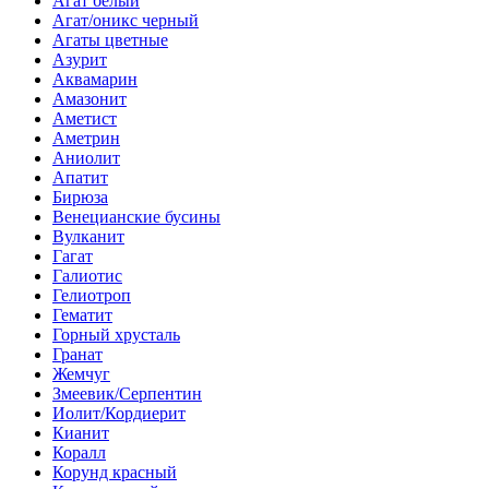
Агат белый
Агат/оникс черный
Агаты цветные
Азурит
Аквамарин
Амазонит
Аметист
Аметрин
Аниолит
Апатит
Бирюза
Венецианские бусины
Вулканит
Гагат
Галиотис
Гелиотроп
Гематит
Горный хрусталь
Гранат
Жемчуг
Змеевик/Серпентин
Иолит/Кордиерит
Кианит
Коралл
Корунд красный