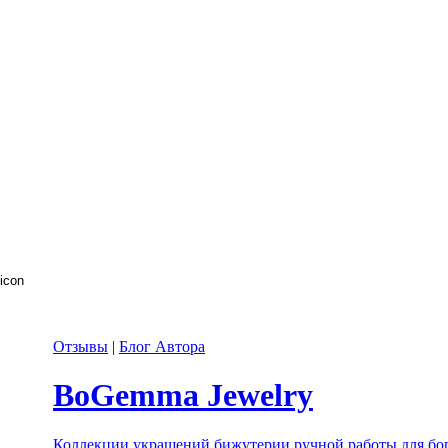
Отзывы
|
Блог Автора
BoGemma Jewelry
Коллекции украшений бижутерии ручной работы для бо