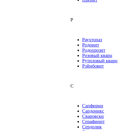
Р
Раухтопаз
Родонит
Родохрозит
Розовый кварц
Рутиловый кварц
Рэйнбовит
С
Сапфирин
Сардоникс
Сваровски
Серафинит
Сердолик