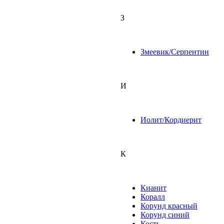
З
Змеевик/Серпентин
И
Иолит/Кордиерит
К
Кианит
Коралл
Корунд красный
Корунд синий
Кость