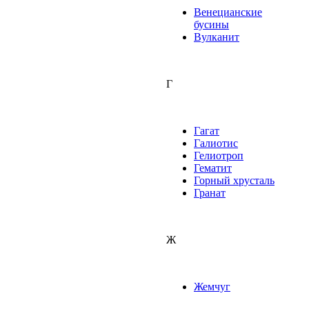
Венецианские
бусины
Вулканит
Г
Гагат
Галиотис
Гелиотроп
Гематит
Горный хрусталь
Гранат
Ж
Жемчуг