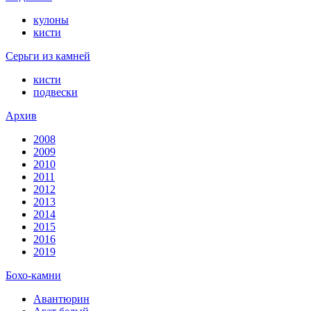
кулоны
кисти
Серьги из камней
кисти
подвески
Архив
2008
2009
2010
2011
2012
2013
2014
2015
2016
2019
Бохо-камни
Авантюрин