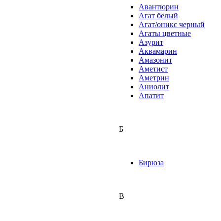
Авантюрин
Агат белый
Агат/оникс черный
Агаты цветные
Азурит
Аквамарин
Амазонит
Аметист
Аметрин
Аниолит
Апатит
Б
Бирюза
В