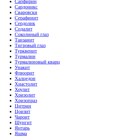
Сапфирин
Сардоникс
Сваровски
Серафинит
Сердолик
Содалит
Соколиный глаз
Танзанит
Тигровый глаз
Турквенит
Турмалин
Турмалиновый кварц
Унакит
Флюорит
Халцедон
Хиастолит
Хоулит
Хризолит
Хризопраз
Цитрин
Цоизит
Чароит
Шунгит
Янтарь
Яшма