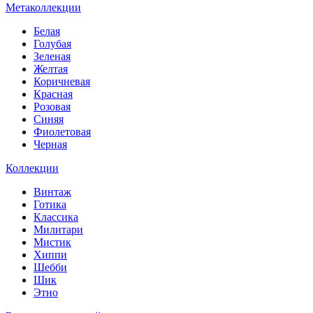
Метаколлекции
Белая
Голубая
Зеленая
Желтая
Коричневая
Красная
Розовая
Синяя
Фиолетовая
Черная
Коллекции
Винтаж
Готика
Классика
Милитари
Мистик
Хиппи
Шебби
Шик
Этно