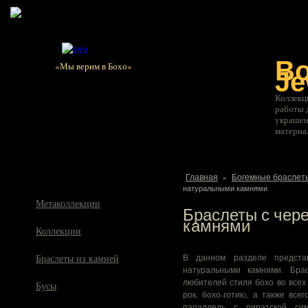
О магазине
Соглашение
Как купить
Оплата
Достав
B
«Мы верим в Бохо»
Je
Коллекц
работы 
украшен
материа
Каталог украшений
Главная
Богемные браслеты
»
натуральными камнями
Метаколлекции
Браслеты с чер
камнями
Коллекции
Браслеты из камней
В данном разделе предста
натуральными камнями. Бр
любителей стиля бохо во всех
Бусы
рок, бохо-готик), а также вс
параллель с пиратской си