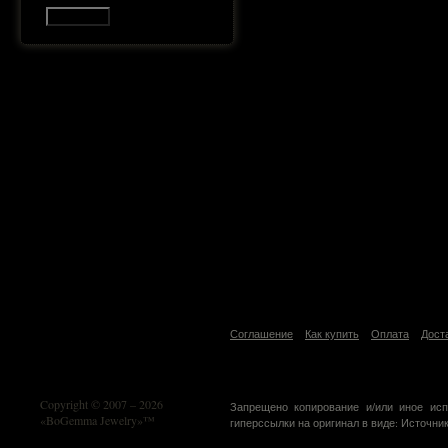
В корзину
Соглашение
Как купить
Оплата
Дост
Copyright © 2007 – 2026
Запрещено копирование и/или иное исп
«BoGemma Jewelry»™
гиперссылки на оригинал в виде: Источник: 