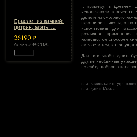
К примеру, в Древнем Е
использовали в качестве 
делали из смоляного камня
Браслет из камней:
вкрапляли в иконы, а на 
цитрин, агаты ...
использовать для масс
различное применения 
26190
₽ -
качество: он способен сн
смелости тем, кто ощущает
Артикул: B–4045/14/01
В корзину
Для того, чтобы купить
бу
украше
другие необычные
по сайту, набрав в поле зап
гагат камень купить, украшения 
гагат купить Москва