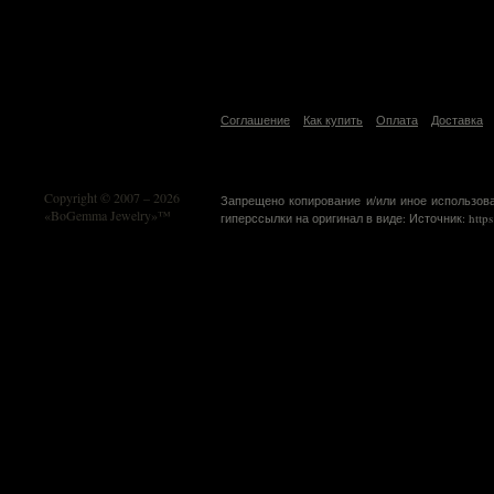
Соглашение
Как купить
Оплата
Доставка
Copyright © 2007 – 2026
Запрещено копирование и/или иное использов
«BoGemma Jewelry»™
гиперссылки на оригинал в виде: Источник: https