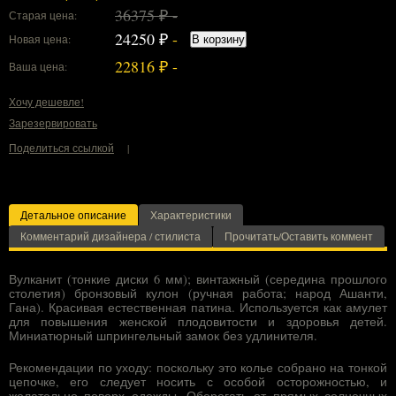
36375 ₽ -
Старая цена:
24250
₽
-
Новая цена:
В корзину
22816
₽ -
Ваша цена:
Хочу дешевле!
Зарезервировать
Поделиться ссылкой
|
Детальное описание
Характеристики
Комментарий дизайнера / стилиста
Прочитать/Оставить коммент
Вулканит (тонкие диски 6 мм); винтажный (середина прошлого
столетия) бронзовый кулон (ручная работа; народ Ашанти,
Гана). Красивая естественная патина. Используется как амулет
для повышения женской плодовитости и здоровья детей.
Миниатюрный шпрингельный замок без удлинителя.
Рекомендации по уходу: поскольку это колье собрано на тонкой
цепочке, его следует носить с особой осторожностью, и
желательно поверх одежды. Оберегать от прямых солнечных