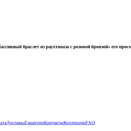
ссивный браслет из раухтопаза с розовой бронзой» его просмо
ата
Доставка
Гарантии
Контакты
Коллекции
FAQ