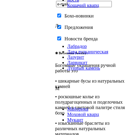
Кошачий кварц
Бохо-новинки
Л
Предложения
Новости бренда
Лабрадор
Лава вулканическая
❀ BoGemma Jewelry:
Лазурит
Ларвикит
Богемные украшения ручной
Лунный камень
работы это
• шикарные бусы из натуральных
камней
М
• роскошные колье из
полудрагоценных и поделочных
камней в цветовой палитре стиля
Майорика
бохо
Моховой кварц
Мукаит
• изысканные браслеты из
различных натуральных
материалов