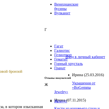
Венецианские
бусины
Вулканит
Г
Гагат
Галиотис
Гелиотроп
Вход в личный кабинет
Гематит
Горный хрусталь
Гранат
зовой бронзой
Ирина
(25.03.2016)
Отзывы покупателей
Украшения от
Ж
«BoGemma
Jewelry»
Ирина
(07.11.2015)
Жемчуг
за, в котором изысканная
Кисти из кошачьего глаза и