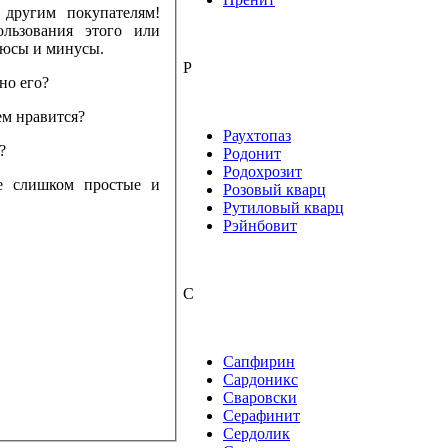
другим покупателям!
ьзования этого или
люсы и минусы.
Р
но его?
ем нравится?
Раухтопаз
?
Родонит
Родохрозит
те слишком простые и
Розовый кварц
Рутиловый кварц
Рэйнбовит
С
Сапфирин
Сардоникс
Сваровски
Серафинит
Сердолик