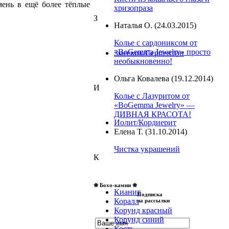
ень в ещё более тёплые
хризопраза
З
Наталья О.
(24.03.2015)
Колье с сардониксом от
«BoGemma Jewelry» просто
Змеевик/Серпентин
необыкновенно!
Ольга Ковалева
(19.12.2014)
И
Колье с Лазуритом от
«BoGemma Jewelry» —
ДИВНАЯ КРАСОТА!
Иолит/Кордиерит
Елена Т.
(31.10.2014)
Чистка украшений
К
❀ Бохо-камни ❀
Кианит
Подписка
Коралл
на рассылки
Корунд красный
Корунд синий
Кость