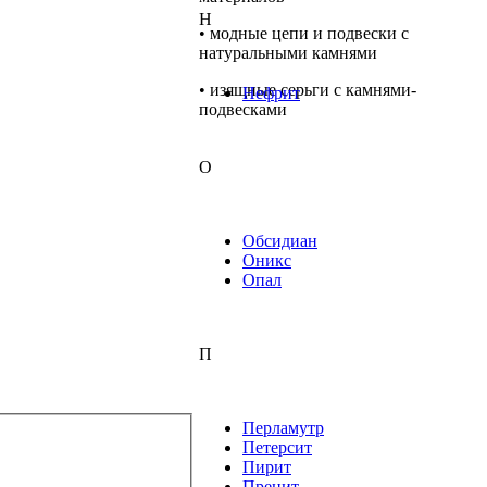
Н
• модные цепи и подвески с
натуральными камнями
• изящные серьги с камнями-
Нефрит
подвесками
О
Обсидиан
Оникс
Опал
П
Перламутр
Петерсит
Пирит
Пренит