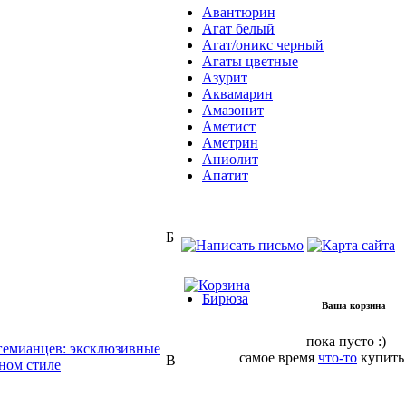
Авантюрин
Агат белый
Агат/оникс черный
Агаты цветные
Азурит
Аквамарин
Амазонит
Аметист
Аметрин
Аниолит
Апатит
Б
Бирюза
Ваша корзина
пока пусто :)
гемианцев: эксклюзивные
самое время
что-то
купить
В
ном стиле