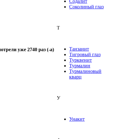
Содалит
Соколиный глаз
Т
Танзанит
трели уже 2740 раз (-а)
Тигровый глаз
Турквенит
Турмалин
Турмалиновый
кварц
У
Унакит