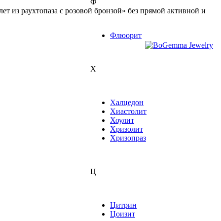
Ф
т из раухтопаза с розовой бронзой» без прямой активной и
Флюорит
Х
Халцедон
Хиастолит
Хоулит
Хризолит
Хризопраз
Ц
Цитрин
Цоизит